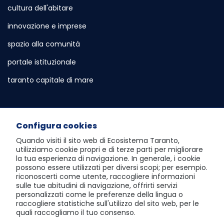
cultura dell'abitare
innovazione e imprese
spazio alla comunità
portale istituzionale
Sito esterno - Apertura in nuova scheda
taranto capitale di mare
Sito esterno - Apertura in nuova sch
Servizi e Informazioni
Configura cookies
sportello telematico polifunzionale
Quando visiti il sito web di
Ecosistema Taranto
,
utilizziamo cookie propri e di terze parti per migliorare
atlante dei progetti e dei risultati
la tua esperienza di navigazione. In generale, i cookie
possono essere utilizzati per diversi scopi; per esempio.
visita Taranto dall'alto
riconoscerti come utente, raccogliere informazioni
sulle tue abitudini di navigazione, offrirti servizi
scopri la social room
personalizzati come le preferenze della lingua o
raccogliere statistiche sull'utilizzo del sito web, per le
giochi del mediterraneo 2026
quali raccogliamo il tuo consenso.