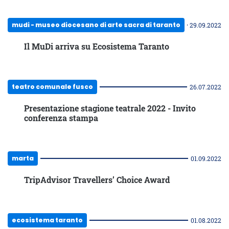
mudi - museo diocesano di arte sacra di taranto
29.09.2022
Il MuDi arriva su Ecosistema Taranto
teatro comunale fusco
26.07.2022
Presentazione stagione teatrale 2022 - Invito
conferenza stampa
marta
01.09.2022
TripAdvisor Travellers’ Choice Award
ecosistema taranto
01.08.2022