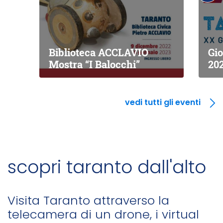
Biblioteca ACCLAVIO
Gio
Mostra “I Balocchi”
20
vedi tutti gli eventi
scopri taranto dall'alto
Visita Taranto attraverso la
telecamera di un drone, i virtual