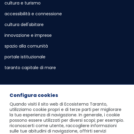
cultura e turismo
accessibilità e connessione
cultura dell'abitare
innovazione e imprese
spazio alla comunità
portale istituzionale
Sito esterno - Apertura in nuova scheda
taranto capitale di mare
Sito esterno - Apertura in nuova sch
Servizi e Informazioni
Configura cookies
sportello telematico polifunzionale
Quando visiti il sito web di
Ecosistema Taranto
,
utilizziamo cookie propri e di terze parti per migliorare
atlante dei progetti e dei risultati
la tua esperienza di navigazione. In generale, i cookie
possono essere utilizzati per diversi scopi; per esempio.
visita Taranto dall'alto
riconoscerti come utente, raccogliere informazioni
sulle tue abitudini di navigazione, offrirti servizi
scopri la social room