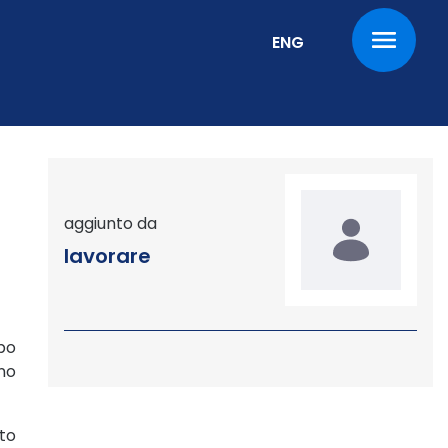
Cambia la lingua corr
ENG
aggiunto da
lavorare
po
no
to