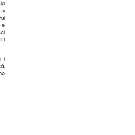
lla
 si
ui
e e
ci
del
r i
tà.
nno