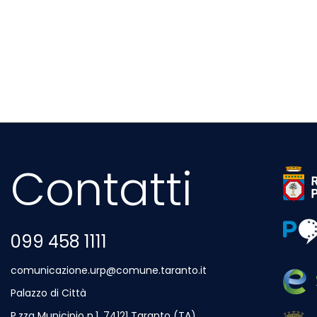
Contatti
Sito 
Sito 
099 458 1111
comunicazione.urp@comune.taranto.it
Palazzo di Città
P.zza Municipio n.1, 74121 Taranto (TA)