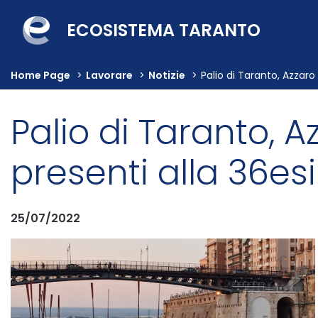
ECOSISTEMA TARANTO
Home Page
>
Lavorare
>
Notizie
>
Palio di Taranto, Azzaro
Palio di Taranto, A
presenti alla 36es
25/07/2022