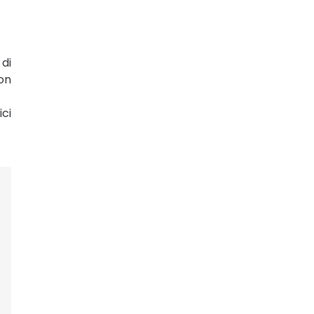
 di
on
ici