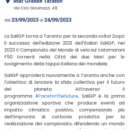
Mar Grande Taranto
Via Ciro Giovinazzi, 49
23/09/2023
24/09/2023
dal
al
La SailGP torna a Taranto per la seconda volta! Dopo
il successo dell'edizione 2021 dell'Italian SailGP, nel
2023 il Campionato del Mondo di vela sui catamarani
F50 tornerà nella Città dei due Mari per lo
svolgimento della tappa italiana del mondiale.
SailGP approderà nuovamente a Taranto anche con
l'obiettivo di lanciare la sfida collettiva per il futuro
del pianeta. Attraverso il
programma
#raceforthefuture
Sito esterno - Apertu
, SailGP è la prima
organizzazione sportiva che produce eventi ad
impatto climatico positivo, compensando più
dell’impronta di carbonio prodotta per la
realizzazione del campionato, difendendo un mondo