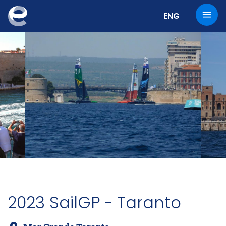
Cambia la lingu
ENG
2023 SailGP - Taranto