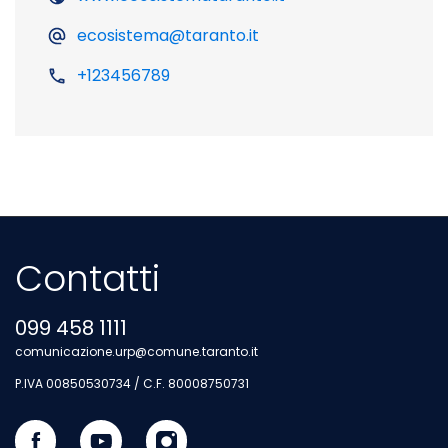
ecosistema@taranto.it
+123456789
Contatti
099 458 1111
comunicazione.urp@comune.taranto.it
P.IVA 00850530734 / C.F. 80008750731