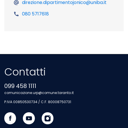
direzione.dipartimentojonico@uniba.it
080 5717618
Contatti
099 458 1111
comunicazione.urp@comune.taranto.it
P.IVA 00850530734 / C.F. 80008750731
Seguici su Facebook
Sito esterno - Apertura in nuova scheda
Visita il nostro canale Youtube
Sito esterno - Apertura in nuova scheda
Seguici su Instagram
Sito esterno - Apertura in nuova s