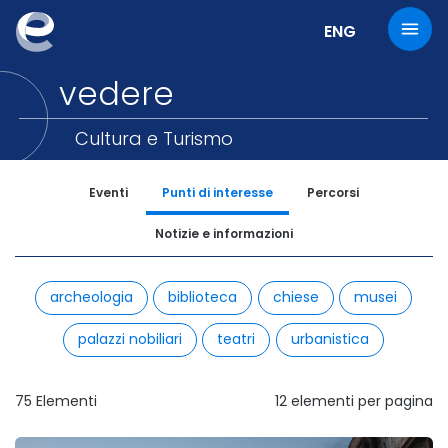
Cambia la lingu
ENG
vedere
Cultura e Turismo
Eventi
Punti di interesse
Percorsi
Notizie e informazioni
seleziona le tipologie a cui sei interessato
archeologia
biblioteca
chiese
musei
palazzi nobiliari
teatri
urbanistica
75
Elementi
12
elementi per pagina