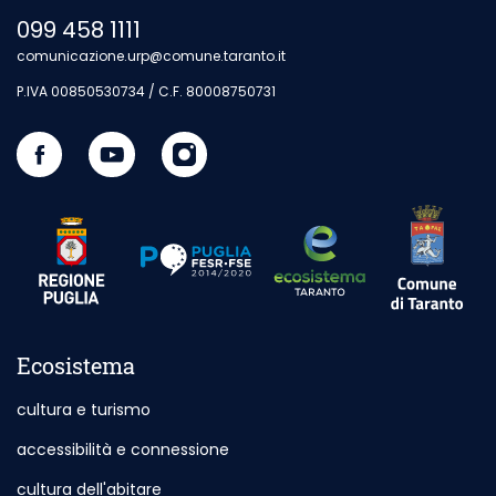
099 458 1111
comunicazione.urp@comune.taranto.it
P.IVA 00850530734 / C.F. 80008750731
Seguici su Facebook
Sito esterno - Apertura in nuova scheda
Visita il nostro canale Youtube
Sito esterno - Apertura in nuova scheda
Seguici su Instagram
Sito esterno - Apertura in nuova s
Sito esterno
Sito esterno - Apertura in nuova scheda
Sito esterno - Apertura in nuova scheda
Ecosistema
cultura e turismo
accessibilità e connessione
cultura dell'abitare