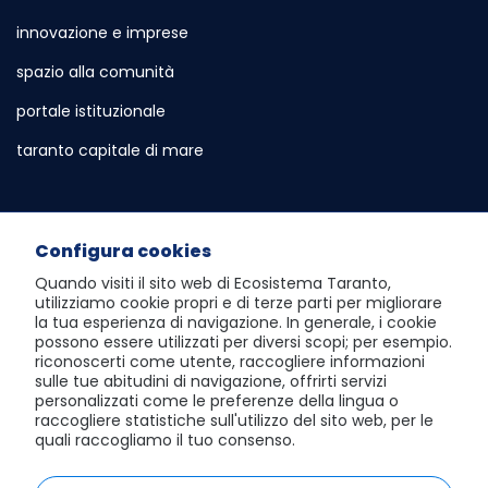
innovazione e imprese
spazio alla comunità
portale istituzionale
Sito esterno - Apertura in nuova scheda
taranto capitale di mare
Sito esterno - Apertura in nuova sch
Servizi e Informazioni
Configura cookies
sportello telematico polifunzionale
Quando visiti il sito web di
Ecosistema Taranto
,
utilizziamo cookie propri e di terze parti per migliorare
atlante dei progetti e dei risultati
la tua esperienza di navigazione. In generale, i cookie
possono essere utilizzati per diversi scopi; per esempio.
visita Taranto dall'alto
riconoscerti come utente, raccogliere informazioni
sulle tue abitudini di navigazione, offrirti servizi
scopri la social room
personalizzati come le preferenze della lingua o
raccogliere statistiche sull'utilizzo del sito web, per le
giochi del mediterraneo 2026
quali raccogliamo il tuo consenso.
area riservata al Comune di Taranto