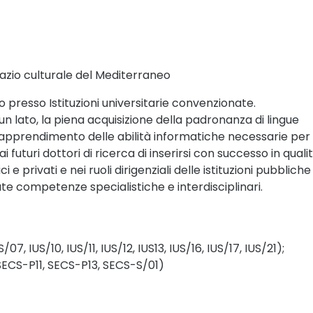
pazio culturale del Mediterraneo
 presso Istituzioni universitarie convenzionate.
 un lato, la piena acquisizione della padronanza di lingue
o, l’apprendimento delle abilità informatiche necessarie per
 futuri dottori di ricerca di inserirsi con successo in quali
i e privati e nei ruoli dirigenziali delle istituzioni pubbliche
ate competenze specialistiche e interdisciplinari.
07, IUS/10, IUS/11, IUS/12, IUS13, IUS/16, IUS/17, IUS/21);
ECS-P11, SECS-P13, SECS-S/01)