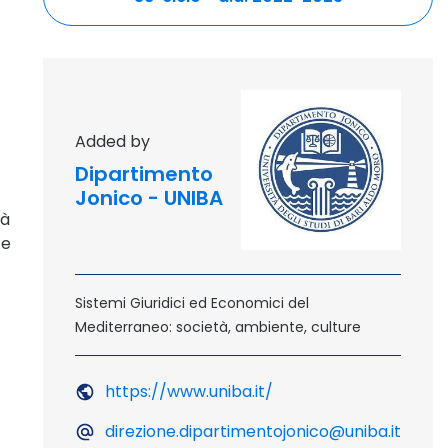
outdoor site - opening in
Added by
Dipartimento
Jonico - UNIBA
tà
 e
Sistemi Giuridici ed Economici del
Mediterraneo: società, ambiente, culture
https://www.uniba.it/
Outdoor Site - Openin
direzione.dipartimentojonico@uniba.it