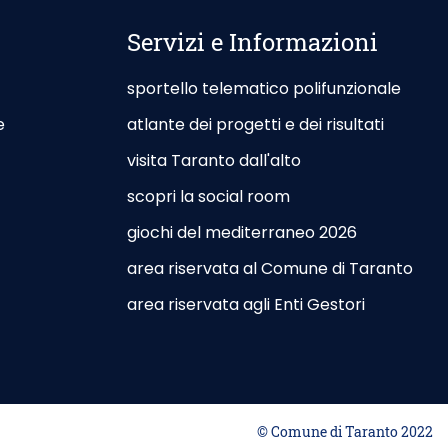
Servizi e Informazioni
sportello telematico polifunzionale
e
atlante dei progetti e dei risultati
visita Taranto dall'alto
scopri la social room
giochi del mediterraneo 2026
r Site - Opening in New Card
area riservata al Comune di Taranto
utdoor Site - Opening in New Card
area riservata agli Enti Gestori
© Comune di Taranto 2022