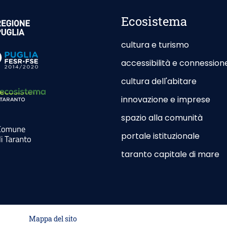
or Site - Opening in New Card
Ecosistema
cultura e turismo
or Site - Opening in New Card
accessibilità e connession
cultura dell'abitare
innovazione e imprese
spazio alla comunità
or Site - Opening in New Card
portale istituzionale
Outdoo
taranto capitale di mare
O
d
Mappa del sito