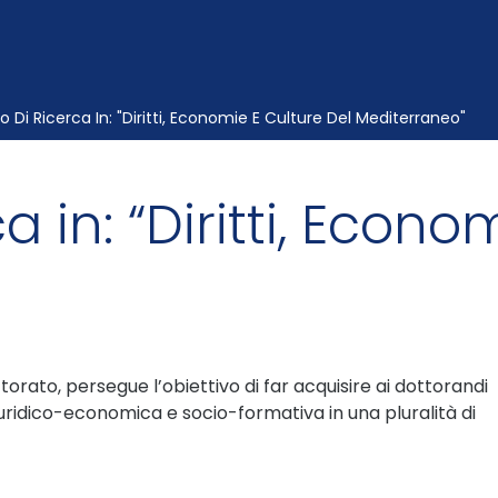
o Di Ricerca In: "Diritti, Economie E Culture Del Mediterraneo"
a in: “Diritti, Econo
ottorato, persegue l’obiettivo di far acquisire ai dottorandi
uridico-economica e socio-formativa in una pluralità di