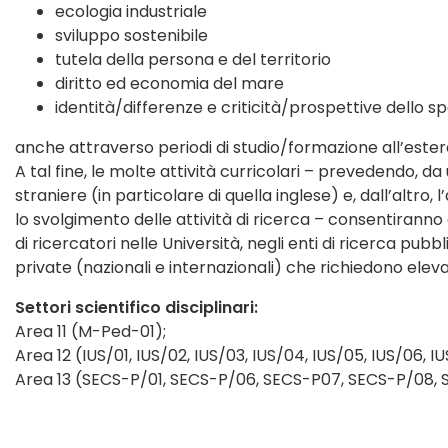
ecologia industriale
sviluppo sostenibile
tutela della persona e del territorio
diritto ed economia del mare
identità/differenze e criticità/prospettive dello s
anche attraverso periodi di studio/formazione all’estero
A tal fine, le molte attività curricolari – prevedendo, da
straniere (in particolare di quella inglese) e, dall’altr
lo svolgimento delle attività di ricerca – consentiranno ai
di ricercatori nelle Università, negli enti di ricerca pubblic
private (nazionali e internazionali) che richiedono elev
Settori scientifico disciplinari:
Area 11 (M-Ped-01);
Area 12 (IUS/01, IUS/02, IUS/03, IUS/04, IUS/05, IUS/06, IUS/
Area 13 (SECS-P/01, SECS-P/06, SECS-P07, SECS-P/08, S