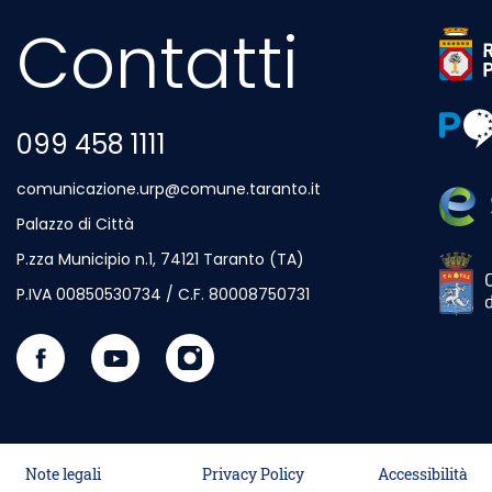
Contatti
Outdo
Outdo
099 458 1111
comunicazione.urp@comune.taranto.it
Palazzo di Città
P.zza Municipio n.1, 74121 Taranto (TA)
Outdo
P.IVA 00850530734 / C.F. 80008750731
Seguici su Facebook
Outdoor Site - Opening in New Card
Visita il nostro canale Youtube
Outdoor Site - Opening in New Card
Seguici su Instagram
Outdoor Site - Opening in New Car
Note legali
Privacy Policy
Accessibilità