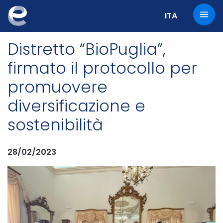
Change the cur
ITA
Distretto “BioPuglia”,
firmato il protocollo per
promuovere
diversificazione e
sostenibilità
28/02/2023