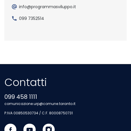
info@programmasviluppo.it
099 7352514
Contatti
099 458 1111
comunicazione.urp@comune.taranto.it
P.IVA 00850530734 / C.F. 80008750731