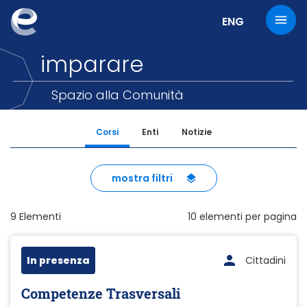
Cambia la lingu
ENG
imparare
Spazio alla Comunità
Corsi
Enti
Notizie
mostra filtri
9
Elementi
10
elementi per pagina
In presenza
Cittadini
Competenze Trasversali