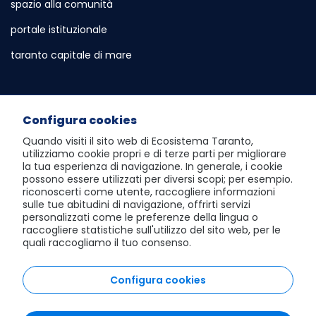
spazio alla comunità
portale istituzionale
Sito esterno - Apertura in nuova scheda
taranto capitale di mare
Sito esterno - Apertura in nuova sch
Servizi e Informazioni
Configura cookies
sportello telematico polifunzionale
Quando visiti il sito web di
Ecosistema Taranto
,
utilizziamo cookie propri e di terze parti per migliorare
atlante dei progetti e dei risultati
la tua esperienza di navigazione. In generale, i cookie
possono essere utilizzati per diversi scopi; per esempio.
visita Taranto dall'alto
riconoscerti come utente, raccogliere informazioni
sulle tue abitudini di navigazione, offrirti servizi
scopri la social room
personalizzati come le preferenze della lingua o
raccogliere statistiche sull'utilizzo del sito web, per le
giochi del mediterraneo 2026
quali raccogliamo il tuo consenso.
area riservata al Comune di Taranto
Configura cookies
area riservata agli Enti Gestori