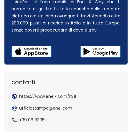
JuicePass è l’app mobile di Enel X Way che ti
permette di gestire tutte le ricariche della tua auto
elettrica o auto ibrida ovunque ti trovi. Accedi a oltre
200.000 punti di ricarica in Italia e in tutta Europa,
senza doverti preoccupare di dove ti trovi.
vai all'app Store
Sito esterno - Apertura in nuova 
vai a
Sito
contatti
https://www.enelx.com/it/it
ufficiostampa@enel.com
+39 06 83051