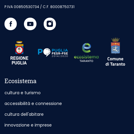
P.IVA 00850530734 / C.F. 80008750731
Seguici su Facebook
Sito esterno - Apertura in nuova scheda
Visita il nostro canale Youtube
Sito esterno - Apertura in nuova scheda
Seguici su Instagram
Sito esterno - Apertura in nuova s
Sito esterno
Sito esterno - Apertura in nuova scheda
Sito esterno - Apertura in nuova scheda
Ecosistema
cultura e turismo
accessibilità e connessione
cultura dell'abitare
innovazione e imprese