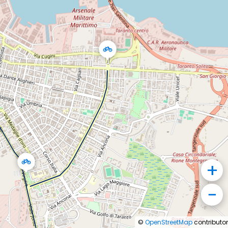
+
−
©
OpenStreetMap
contributor