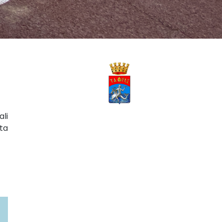
ali
sta