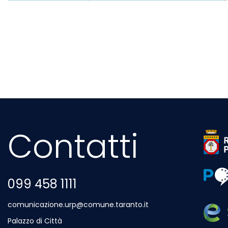
Contatti
Sito 
Sito 
099 458 1111
comunicazione.urp@comune.taranto.it
Palazzo di Città