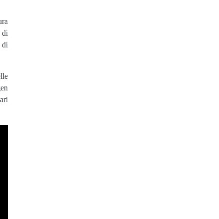
ura
 di
 di
lle
gen
ari