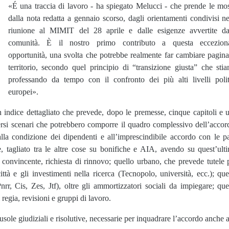
«É una traccia di lavoro - ha spiegato Melucci - che prende le mo
dalla nota redatta a gennaio scorso, dagli orientamenti condivisi ne
riunione al MIMIT del 28 aprile e dalle esigenze avvertite da
comunità. È il nostro primo contributo a questa eccezion
opportunità, una svolta che potrebbe realmente far cambiare pagina
territorio, secondo quel principio di “transizione giusta” che sti
professando da tempo con il confronto dei più alti livelli polit
europei».
n indice dettagliato che prevede, dopo le premesse, cinque capitoli e 
ersi scenari che potrebbero comporre il quadro complessivo dell’accor
alla condizione dei dipendenti e all’imprescindibile accordo con le pa
le, tagliato tra le altre cose su bonifiche e AIA, avendo su quest’ult
 convincente, richiesta di rinnovo; quello urbano, che prevede tutele 
ttà e gli investimenti nella ricerca (Tecnopolo, università, ecc.); que
rr, Cis, Zes, Jtf), oltre gli ammortizzatori sociali da impiegare; que
 regia, revisioni e gruppi di lavoro.
ausole giudiziali e risolutive, necessarie per inquadrare l’accordo anche a