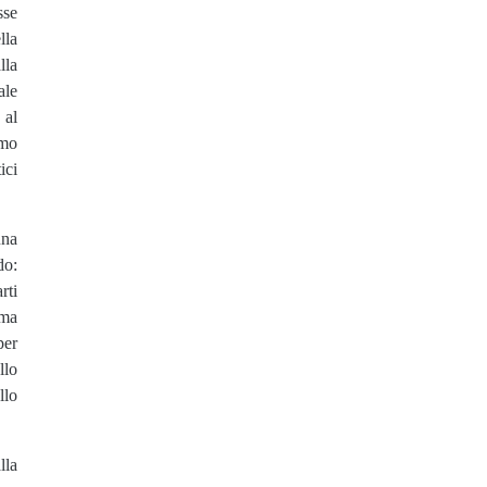
sse
lla
lla
ale
 al
amo
ici
una
do:
rti
ima
per
llo
llo
lla