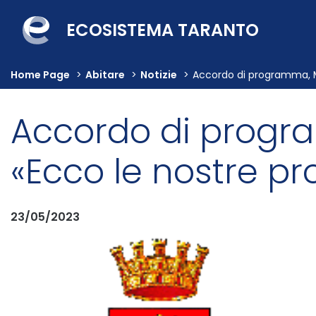
ECOSISTEMA TARANTO
Home Page
>
Abitare
>
Notizie
>
Accordo di programma, Me
Accordo di progr
«Ecco le nostre pr
23/05/2023