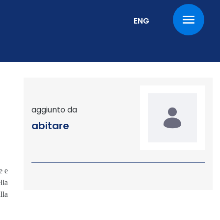
Cambia la lingua corr
ENG
aggiunto da
abitare
e e
lla
lla