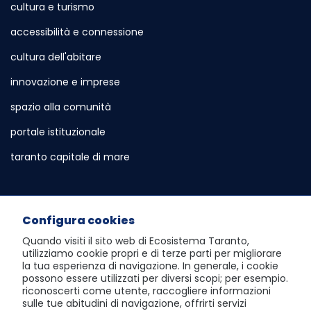
cultura e turismo
accessibilità e connessione
cultura dell'abitare
innovazione e imprese
spazio alla comunità
portale istituzionale
Sito esterno - Apertura in nuova scheda
taranto capitale di mare
Sito esterno - Apertura in nuova sch
Servizi e Informazioni
Configura cookies
sportello telematico polifunzionale
Quando visiti il sito web di
Ecosistema Taranto
,
utilizziamo cookie propri e di terze parti per migliorare
atlante dei progetti e dei risultati
la tua esperienza di navigazione. In generale, i cookie
possono essere utilizzati per diversi scopi; per esempio.
visita Taranto dall'alto
riconoscerti come utente, raccogliere informazioni
sulle tue abitudini di navigazione, offrirti servizi
scopri la social room