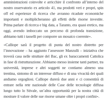
amministrazioni coinvolte e arricchire il confronto all’interno del
nostro osservatorio ex articolo 41, ma prodotti veri e propri, spin
off ed esperienze di ricerca che avranno ricadute economiche
importanti e moltiplicheranno gli effetti delle risorse investite.
Prima parlare di ricerca e big data, a Taranto, era quasi eretico, ma
oggi, avendo imboccato un percorso di profonda transizione,
abbiamo tutti i tasselli per comporre un mosaico coerente».
«Calliope sarà il progetto di punta del nostro distretto per
l’innovazione – ha aggiunto l’assessore Manzulli – iniziativa che
troverà casa nelle strutture del Bac, gli ex baraccamenti Cattolica
in fase di ristrutturazione. Abbiamo messo insieme tanti partner, tra
università, imprese e altri soggetti ne contiamo almeno una
trentina, sintomo di un interesse diffuso e di una vivacità dei quali
andiamo orgogliosi. Calliope durerà due anni e ci consentirà di
entrare nella rete nazionale delle Case delle tecnologie diffusa
lungo tutto lo Stivale, un’altra opportunità per la nostra città di
mostrare il valore delle sue risorse umane oltre i propri confini».