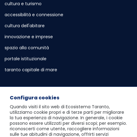
cultura e turismo
accessibilità e connessione
cultura dell'abitare
innovazione e imprese
spazio alla comunità
portale istituzionale
Sito esterno - Apertura in nuova scheda
taranto capitale di mare
Sito esterno - Apertura in nuova sch
Servizi e Informazioni
Configura cookies
sportello telematico polifunzionale
Quando visiti il sito web di
Ecosistema Taranto
,
utilizziamo cookie propri e di terze parti per migliorare
atlante dei progetti e dei risultati
la tua esperienza di navigazione. In generale, i cookie
possono essere utilizzati per diversi scopi; per esempio.
visita Taranto dall'alto
riconoscerti come utente, raccogliere informazioni
sulle tue abitudini di navigazione, offrirti servizi
scopri la social room