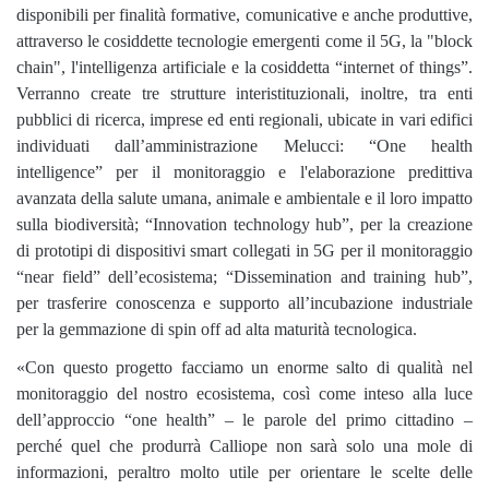
disponibili per finalità formative, comunicative e anche produttive,
attraverso le cosiddette tecnologie emergenti come il 5G, la "block
chain", l'intelligenza artificiale e la cosiddetta “internet of things”.
Verranno create tre strutture interistituzionali, inoltre, tra enti
pubblici di ricerca, imprese ed enti regionali, ubicate in vari edifici
individuati dall’amministrazione Melucci: “One health
intelligence” per il monitoraggio e l'elaborazione predittiva
avanzata della salute umana, animale e ambientale e il loro impatto
sulla biodiversità; “Innovation technology hub”, per la creazione
di prototipi di dispositivi smart collegati in 5G per il monitoraggio
“near field” dell’ecosistema; “Dissemination and training hub”,
per trasferire conoscenza e supporto all’incubazione industriale
per la gemmazione di spin off ad alta maturità tecnologica.
«Con questo progetto facciamo un enorme salto di qualità nel
monitoraggio del nostro ecosistema, così come inteso alla luce
dell’approccio “one health” – le parole del primo cittadino –
perché quel che produrrà Calliope non sarà solo una mole di
informazioni, peraltro molto utile per orientare le scelte delle