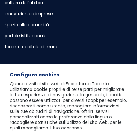
cultura dell'abitare
innovazione e imprese
spazio alla comunità
portale istituzionale
Sito esterno - Apertura in nuova scheda
taranto capitale di mare
Sito esterno - Apertura in nuova sch
Servizi e Informazioni
Configura cookies
sportello telematico polifunzionale
Quando visiti il sito web di
Ecosistema Taranto
,
utilizziamo cookie propri e di terze parti per migliorare
atlante dei progetti e dei risultati
la tua esperienza di navigazione. In generale, i cookie
possono essere utilizzati per diversi scopi; per esempio.
visita Taranto dall'alto
riconoscerti come utente, raccogliere informazioni
sulle tue abitudini di navigazione, offrirti servizi
scopri la social room
personalizzati come le preferenze della lingua o
raccogliere statistiche sull'utilizzo del sito web, per le
giochi del mediterraneo 2026
quali raccogliamo il tuo consenso.
area riservata al Comune di Taranto