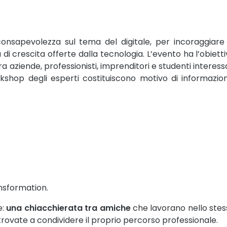
onsapevolezza sul tema del digitale, per incoraggiare 
à di crescita offerte dalla tecnologia. L’evento ha l’obiett
tra aziende, professionisti, imprenditori e studenti interess
workshop degli esperti costituiscono motivo di informazio
ansformation.
e:
una chiacchierata tra amiche
che lavorano nello stes
o trovate a condividere il proprio percorso professionale.