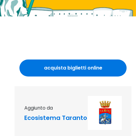
acquista biglietti online
sito esterno 
aggiunto da
Ecosistema Taranto