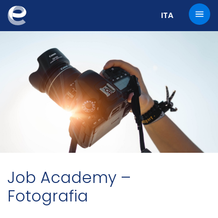
Change the cur
ITA
Job Academy –
Fotografia