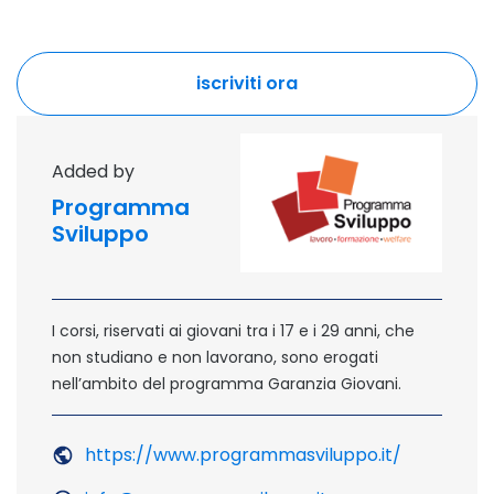
iscriviti ora
outdoor site - opening in 
Added by
Programma
Sviluppo
I corsi, riservati ai giovani tra i 17 e i 29 anni, che
non studiano e non lavorano, sono erogati
nell’ambito del programma Garanzia Giovani.
https://www.programmasviluppo.it/
Outdoor Si