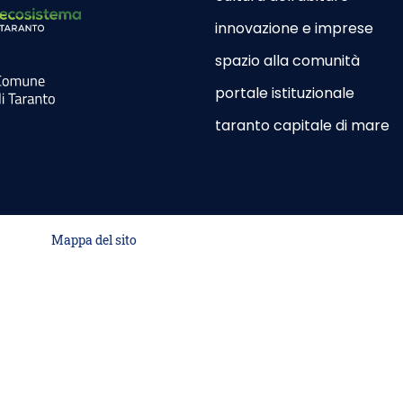
innovazione e imprese
spazio alla comunità
or Site - Opening in New Card
portale istituzionale
Outdoo
taranto capitale di mare
O
d
Mappa del sito