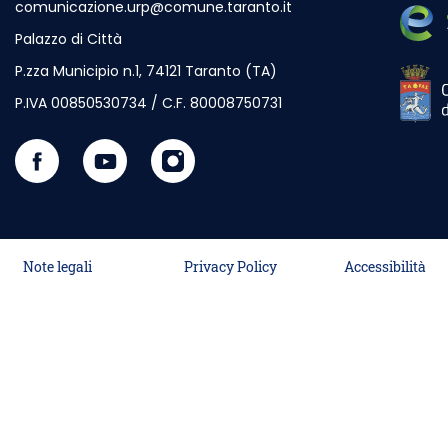
comunicazione.urp@comune.taranto.it
Palazzo di Città
P.zza Municipio n.1, 74121 Taranto (TA)
Outdo
P.IVA 00850530734 / C.F. 80008750731
Seguici su Facebook
Outdoor Site - Opening in New Card
Visita il nostro canale Youtube
Outdoor Site - Opening in New Card
Seguici su Instagram
Outdoor Site - Opening in New Car
Note legali
Privacy Policy
Accessibilità