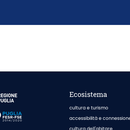
or Site - Opening in New Card
Ecosistema
cultura e turismo
or Site - Opening in New Card
accessibilità e connession
cultura dell'abitare